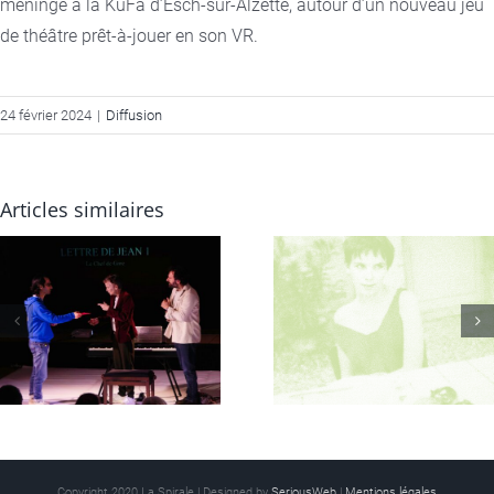
méninge à la KuFa d’Esch-sur-Alzette, autour d’un nouveau jeu
de théâtre prêt-à-jouer en son VR.
24 février 2024
|
Diffusion
Articles similaires
QUATRE MAINS au 
MANGE & DEVIENS, 10
AVIGNON, du 7-24 ju
au 12 fév 26, au 100 ECS,
10h45, Festival
Paris
d’Avignon
Copyright 2020 La Spirale | Designed by
SeriousWeb
|
Mentions légales