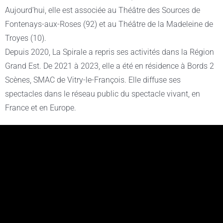
Aujourd’hui, elle est associée au Théâtre des Sources de
Fontenays-aux-Roses (92) et au Théâtre de la Madeleine de
Troyes (10).
Depuis 2020, La Spirale a repris ses activités dans la Région
Grand Est. De 2021 à 2023, elle a été en résidence à Bords 2
Scènes, SMAC de Vitry-le-François. Elle diffuse ses
spectacles dans le réseau public du spectacle vivant, en
France et en Europe.