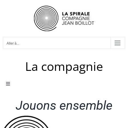
Passer
au
contenu
Aller à...
La compagnie
Toggle
Navigation
Le projet
Jouons ensemble
L’équipe