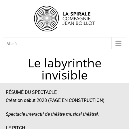
Passer
au
contenu
Aller à...
Le labyrinthe
invisible
RÉSUMÉ DU SPECTACLE
Création début 2028 (PAGE EN CONSTRUCTION)
Spectacle interactif de théâtre musical théâtral.
LE PITCH