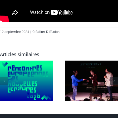
12 septembre 2024
|
Création
,
Diffusion
Articles similaires
16>20 fév 26 : tournée
MANGE & DEVIENS,
QUATRE MAINS, CCAS
au 12 fév 26, au 100
Haute-Savoie
Paris