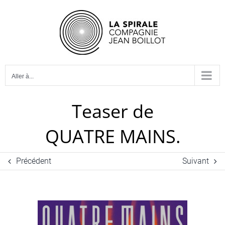
Passer
au
contenu
Aller à...
Teaser de
QUATRE MAINS.
Précédent
Suivant
Voir
l'image