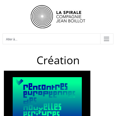
Passer
au
contenu
Aller à...
Création